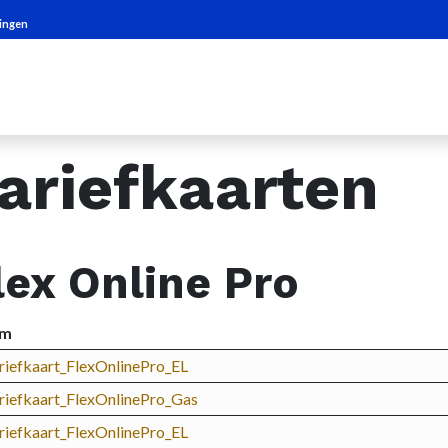
ingen
Elektriciteit & 
tariefkaarten
lex Online Pro
am
riefkaart_FlexOnlinePro_EL
riefkaart_FlexOnlinePro_Gas
riefkaart_FlexOnlinePro_EL