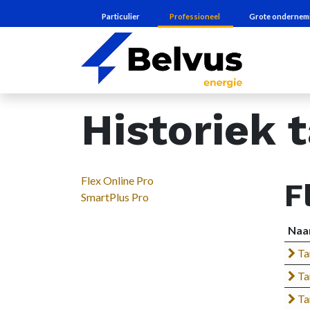
Particulier
Professioneel
Grote ondernem​
Historiek 
Flex Online Pro
F
SmartPlus Pro
Na
Ta
Ta
Ta